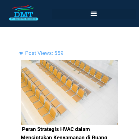
Lewati
ke
konten
Post Views:
559
Peran Strategis HVAC dalam
Menciptakan Kenyamanan di Ruang