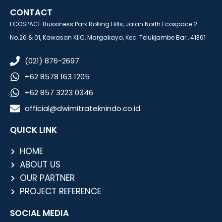
CONTACT
ECOSPACE Bussiness Park Rolling Hills, Jalan North Ecospace 2
No.26 & 01, Kawasan KIIC, Margakaya, Kec. Telukjambe Bar., 41361
(021) 876-2697
+62 8578 163 1205
+62 857 3223 0346
official@dwimitrateknindo.co.id
QUICK LINK
HOME
ABOUT US
OUR PARTNER
PROJECT REFERENCE
SOCIAL MEDIA