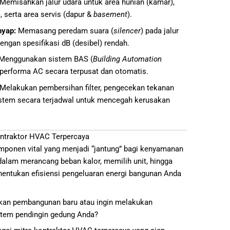
Memisahkan jalur udara untuk area hunian (kamar),
), serta area servis (dapur &
basement
).
nyap:
Memasang peredam suara (
silencer
) pada jalur
engan spesifikasi dB (desibel) rendah.
Menggunakan sistem BAS (
Building Automation
performa AC secara terpusat dan otomatis.
Melakukan pembersihan filter, pengecekan tekanan
 sistem secara terjadwal untuk mencegah kerusakan
ntraktor HVAC Terpercaya
mponen vital yang menjadi “jantung” bagi kenyamanan
dalam merancang beban kalor, memilih unit, hingga
nentukan efisiensi pengeluaran energi bangunan Anda
an pembangunan baru atau ingin melakukan
stem pendingin gedung Anda?