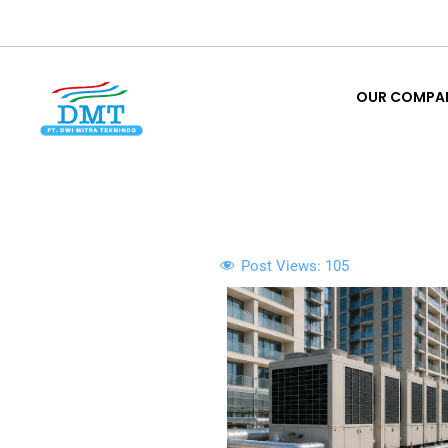
Lewati
ke
OUR COMPA
konten
OUR COMPA
Post Views:
105