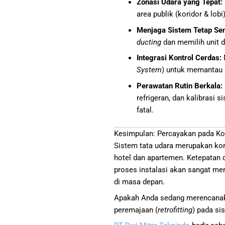
Zonasi Udara yang Tepat:
area publik (koridor & lobi
Menjaga Sistem Tetap Se
ducting
dan memilih unit d
Integrasi Kontrol Cerdas:
System
) untuk memantau 
Perawatan Rutin Berkala:
refrigeran, dan kalibrasi
fatal.
Kesimpulan: Percayakan pada Ko
Sistem tata udara merupakan ko
hotel dan apartemen. Ketepatan 
proses instalasi akan sangat me
di masa depan.
Apakah Anda sedang merencanak
peremajaan (
retrofitting
) pada si