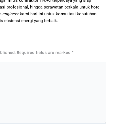
gai mitra kontraktor HVAC terpercaya yang siap
asi profesional, hingga perawatan berkala untuk hotel
im
engineer
kami hari ini untuk konsultasi kebutuhan
 efisiensi energi yang terbaik.
blished.
Required fields are marked
*