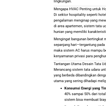
lingkungan.
Mengapa HVAC Penting untuk Ho
Di sektor hospitality seperti ho
pengalaman menginap yang mewa
di area apartemen, sistem tata u
hunian yang memiliki karakterist
Mengingat bangunan bertingkat m
sepanjang hari—tergantung pada 
maka sistem AC harus mampu ber
kenyamanan privasi para penghun
Tantangan Utama Desain Tata Ud
Merancang sistem tata udara unt
yang berbeda dibandingkan denga
utama yang sering dihadapi melip
Konsumsi Energi yang Tin
40% sampai 50% dari total
sistem bisa membuat bia