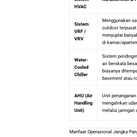
HVAC
Menggunakan sat
Sistem
outdoor terpusat
VRF /
menyuplai banyak
VRV
di kamar/aparte
Sistem pendingin
Water-
air berskala besa
Cooled
biasanya ditempa
Chiller
basement
atau
r
AHU (Air
Unit penanganan
Handling
mengalirkan udar
Unit)
melalui jaringan
Manfaat Operasional Jangka Pan