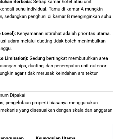
tuhan Berbeda:
Setiap kamar hotel atau unit
ndali suhu individual. Tamu di kamar A mungkin
gin, sedangkan penghuni di kamar B menginginkan suhu
 Level):
Kenyamanan istirahat adalah prioritas utama.
busi udara melalui ducting tidak boleh menimbulkan
anggu.
 Limitation):
Gedung bertingkat membutuhkan area
asangan pipa, ducting, dan penempatan unit outdoor
ungkin agar tidak merusak keindahan arsitektur
mum Dipakai
as, pengelolaan properti biasanya menggunakan
a mekanis yang disesuaikan dengan skala dan anggaran
 Penggunaan
Keunggulan Utama