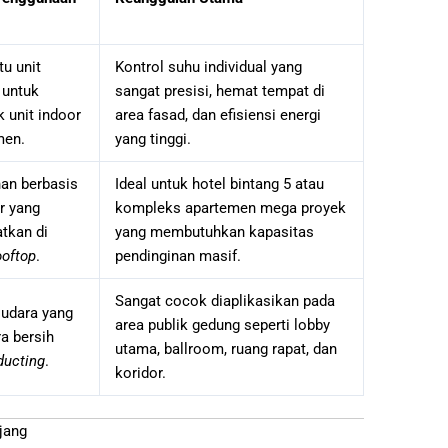
u unit
Kontrol suhu individual yang
 untuk
sangat presisi, hemat tempat di
 unit indoor
area fasad, dan efisiensi energi
men.
yang tinggi.
an berbasis
Ideal untuk hotel bintang 5 atau
r yang
kompleks apartemen mega proyek
tkan di
yang membutuhkan kapasitas
ooftop
.
pendinginan masif.
Sangat cocok diaplikasikan pada
 udara yang
area publik gedung seperti lobby
a bersih
utama, ballroom, ruang rapat, dan
ducting
.
koridor.
jang