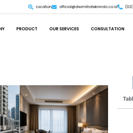
Location
official@dwimitrateknindo.co.id
(02
NY
PRODUCT
OUR SERVICES
CONSULTATION
NY
PRODUCT
OUR SERVICES
CONSULTATION
Tabl