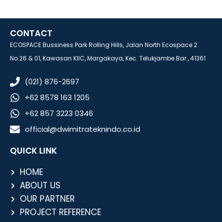
CONTACT
ECOSPACE Bussiness Park Rolling Hills, Jalan North Ecospace 2
No.26 & 01, Kawasan KIIC, Margakaya, Kec. Telukjambe Bar., 41361
(021) 876-2697
+62 8578 163 1205
+62 857 3223 0346
official@dwimitrateknindo.co.id
QUICK LINK
HOME
ABOUT US
OUR PARTNER
PROJECT REFERENCE