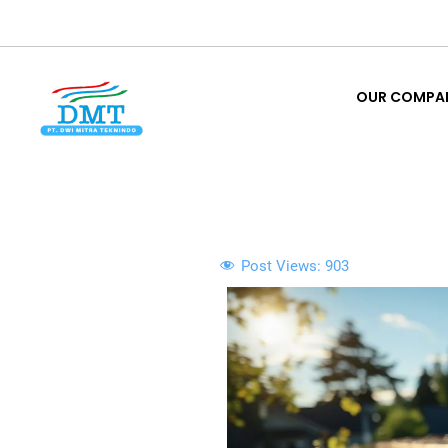
Lewati
ke
OUR COMPA
konten
OUR COMPA
Post Views:
903