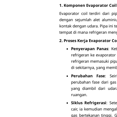
1. Komponen Evaporator Coil
Evaporator coil terdiri dari pi
dengan sejumlah alet alumin
kontak dengan udara. Pipa ini t
tempat di mana refrigeran meng
2. Proses Kerja Evaporator Co
Penyerapan Panas
: Ke
refrigeran ke evaporator 
refrigeran memasuki pipa
di sekitarnya, yang memb
Perubahan Fase
: Sei
perubahan fase dari gas
yang diambil dari udar
ruangan.
Siklus Refrigerasi
: Set
cair, ia kemudian menga
gas bertekanan tinggi. 