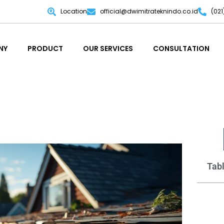
Location
official@dwimitrateknindo.co.id
(02
NY
PRODUCT
OUR SERVICES
CONSULTATION
NY
PRODUCT
OUR SERVICES
CONSULTATION
Tabl