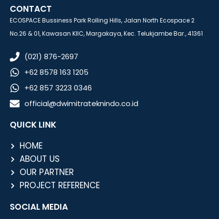
CONTACT
ECOSPACE Bussiness Park Rolling Hills, Jalan North Ecospace 2
No.26 & 01, Kawasan KIIC, Margakaya, Kec. Telukjambe Bar., 41361
(021) 876-2697
+62 8578 163 1205
+62 857 3223 0346
official@dwimitrateknindo.co.id
QUICK LINK
HOME
ABOUT US
OUR PARTNER
PROJECT REFERENCE
SOCIAL MEDIA