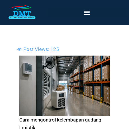
Lewati
ke
konten
Post Views:
125
Cara mengontrol kelembapan gudang
logistik