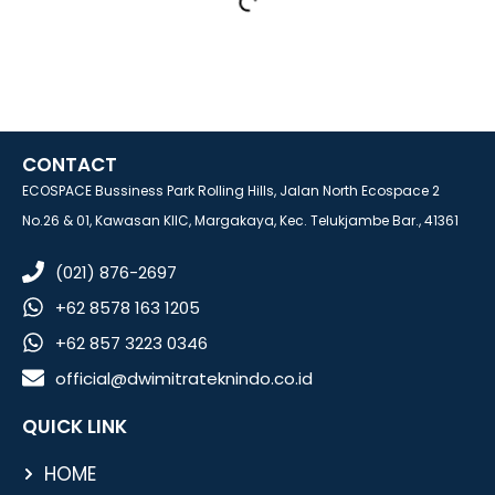
CONTACT
ECOSPACE Bussiness Park Rolling Hills, Jalan North Ecospace 2
No.26 & 01, Kawasan KIIC, Margakaya, Kec. Telukjambe Bar., 41361
(021) 876-2697
+62 8578 163 1205
+62 857 3223 0346
official@dwimitrateknindo.co.id
QUICK LINK
HOME