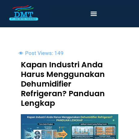
Lewati
ke
konten
Post Views:
149
Kapan Industri Anda
Harus Menggunakan
Dehumidifier
Refrigeran? Panduan
Lengkap