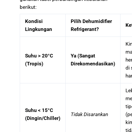
berikut:
Kondisi
Pilih Dehumidifier
Ke
Lingkungan
Refrigerant?
Ki
ma
Suhu > 20°C
Ya (Sangat
he
(Tropis)
Direkomendasikan)
di
ha
Le
me
ti
Suhu < 15°C
Tidak Disarankan
(p
(Dingin/Chiller)
ki
ti