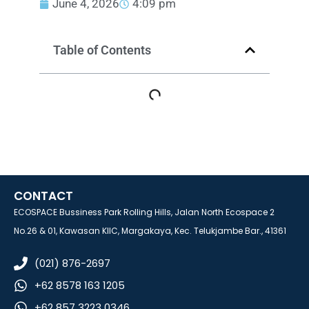
June 4, 2026
4:09 pm
Table of Contents
CONTACT
ECOSPACE Bussiness Park Rolling Hills, Jalan North Ecospace 2
No.26 & 01, Kawasan KIIC, Margakaya, Kec. Telukjambe Bar., 41361
(021) 876-2697
+62 8578 163 1205
+62 857 3223 0346