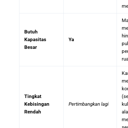
me
M
me
Butuh
hi
Kapasitas
Ya
pul
Besar
pe
ru
Ka
me
ko
Tingkat
(s
Kebisingan
Pertimbangkan lagi
ku
Rendah
ala
me
se