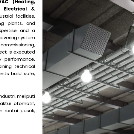
VAC (Heating,
 Electrical &
trial facilities,
ing plants, and
xpertise and a
covering system
& commissioning,
ject is executed
y performance,
bining technical
ents build safe,
ustri, meliputi
aktur otomotif,
 rantai pasok,