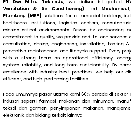
PT Dwi Mitra Teknindo
, we deliver integrated
H
Ventilation & Air Conditioning)
and
Mechanical,
Plumbing (MEP)
solutions for commercial buildings, indus
healthcare institutions, logistics centers, manufactur
mission-critical environments.
Driven by engineering e
commitment to quality, we provide end-to-end services 
consultation, design, engineering, installation, testing 
preventive maintenance, and lifecycle support.
Every pro
with a strong focus on operational efficiency, energ
system reliability, and long-term sustainability. By com
excellence with industry best practices, we help our cli
efficient, and high-performing facilities.
Pada umumnya pasar utama kami 60% berada di sektor ind
industri seperti farmasi, makanan dan minuman, manuf
tekstil dan garmen, penyimpanan makanan, manajemen
elektronik, dan bidang terkait lainnya