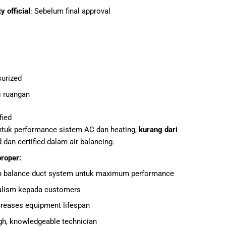
y official
: Sebelum final approval
s
surized
i ruangan
fied
untuk performance sistem AC dan heating,
kurang dari
 dan certified dalam air balancing.
proper:
dan balance duct system untuk maximum performance
alism kepada customers
creases equipment lifespan
gh, knowledgeable technician