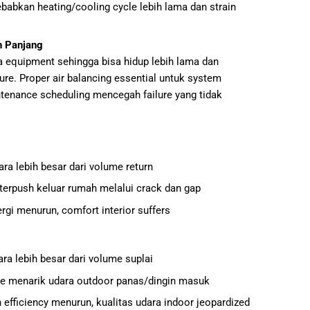
babkan heating/cooling cycle lebih lama dan strain
h Panjang
a equipment sehingga bisa hidup lebih lama dan
re. Proper air balancing essential untuk system
ntenance scheduling mencegah failure yang tidak
ara lebih besar dari volume return
 terpush keluar rumah melalui crack dan gap
nergi menurun, comfort interior suffers
ara lebih besar dari volume suplai
re menarik udara outdoor panas/dingin masuk
 efficiency menurun, kualitas udara indoor jeopardized