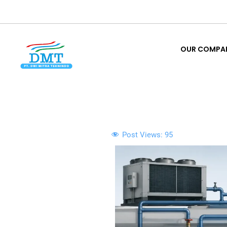
Lewati
ke
OUR COMPA
konten
OUR COMPA
Post Views:
95