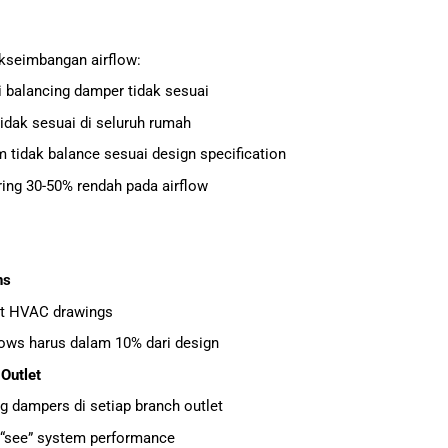
kseimbangan airflow:
i balancing damper tidak sesuai
tidak sesuai di seluruh rumah
m tidak balance sesuai design specification
ring 30-50% rendah pada airflow
ns
ilt HVAC drawings
ows harus dalam 10% dari design
 Outlet
 dampers di setiap branch outlet
 “see” system performance