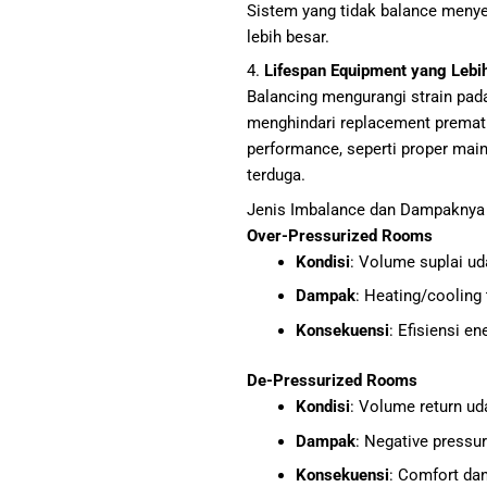
Sistem yang tidak balance menye
lebih besar.
4.
Lifespan Equipment yang Lebi
Balancing mengurangi strain pad
menghindari replacement prematu
performance, seperti proper mai
terduga.
Jenis Imbalance dan Dampaknya
Over-Pressurized Rooms
Kondisi
: Volume suplai ud
Dampak
: Heating/cooling
Konsekuensi
: Efisiensi e
De-Pressurized Rooms
Kondisi
: Volume return ud
Dampak
: Negative pressu
Konsekuensi
: Comfort dan