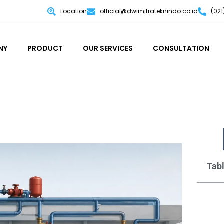
Location
official@dwimitrateknindo.co.id
(02
NY
PRODUCT
OUR SERVICES
CONSULTATION
NY
PRODUCT
OUR SERVICES
CONSULTATION
Tabl