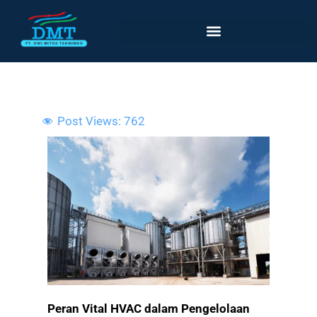
Lewati
ke
konten
Post Views:
762
Peran Vital HVAC dalam Pengelolaan