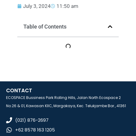
July 3, 2024
11:50 am
Table of Contents
CONTACT
ECOSPACE Bussiness Park Rolling Hills, Jalan North Ecospace 2
No.26 & 01, Kawasan KIIC, Margakaya, Kec. Telukjambe Bar., 41361
(021) 876-2697
+62 8578 163 1205