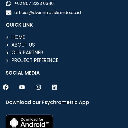
+62 857 3223 0346
official@dwimitrateknindo.co.id
QUICK LINK
HOME
ABOUT US
OUR PARTNER
PROJECT REFERENCE
SOCIAL MEDIA
F
Y
I
L
a
o
n
i
c
u
s
n
e
t
t
k
Download our Psychrometric App
b
u
a
e
o
b
g
d
o
e
r
i
k
a
n