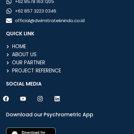
+62 8578 163 1205
+62 857 3223 0346
official@dwimitrateknindo.co.id
QUICK LINK
HOME
ABOUT US
OUR PARTNER
PROJECT REFERENCE
SOCIAL MEDIA
F
Y
I
L
a
o
n
i
c
u
s
n
e
t
t
k
Download our Psychrometric App
b
u
a
e
o
b
g
d
o
e
r
i