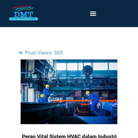
Lewati
ke
konten
Post Views:
589
Peran Vital Sistem HVAC dalam Industri