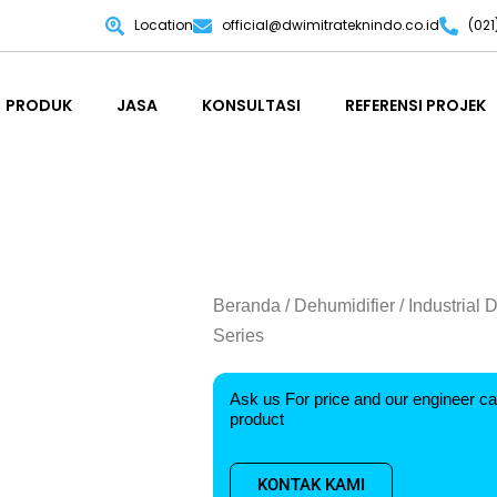
Location
official@dwimitrateknindo.co.id
(02
PRODUK
JASA
KONSULTASI
REFERENSI PROJEK
PRODUK
JASA
KONSULTASI
REFERENSI PROJEK
Beranda
/
Dehumidifier
/ Industrial
Series
Ask us For price and our engineer ca
product
KONTAK KAMI