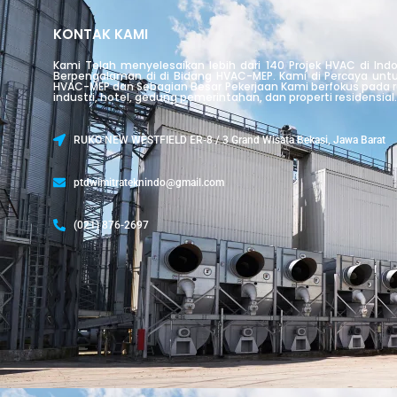
KONTAK KAMI
Kami Telah menyelesaikan lebih dari 140 Projek HVAC di Ind
Berpengalaman di di Bidang HVAC-MEP. Kami di Percaya unt
HVAC-MEP dan Sebagian Besar Pekerjaan Kami berfokus pada ru
industri, hotel, gedung pemerintahan, dan properti residensial.
RUKO NEW WESTFIELD ER-8 / 3 Grand Wisata Bekasi, Jawa Barat
ptdwimitrateknindo@gmail.com
(021) 876-2697