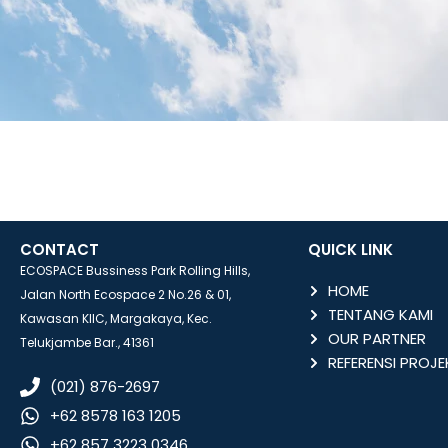
CONTACT
QUICK LINK
ECOSPACE Bussiness Park Rolling Hills,
HOME
Jalan North Ecospace 2 No.26 & 01,
TENTANG KAMI
Kawasan KIIC, Margakaya, Kec.
OUR PARTNER
Telukjambe Bar., 41361
REFERENSI PROJE
(021) 876-2697
+62 8578 163 1205
+62 857 3223 0346