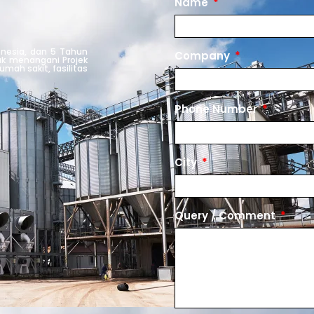
Name
onesia, dan 5 Tahun
Company
uk menangani Projek
mah sakit, fasilitas
Phone Number
City
Query / Comment